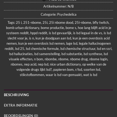
Artikelnummer:
N/B
Categorie:
Psychedelica
Tags:
25 i
,
251-nbome
,
25i
,
25i nbome dood
,
25i-nbome
,
bfly twitch
,
bomb urban dictionary
,
bome productie
,
bome s
,
hoe lang blijft acid in je
systeem reddit
,
hppd reddit
,
is lsd gevaarlijk
,
is lsd legaal in de vs
,
is lsd
slecht voor je
,
is n
,
kun je doodgaan aan lsd
,
kun je een overdosis acid
nemen
,
kun je een overdosis lsd nemen
,
lage lsd
,
legale hallucinogenen
reddit
,
lsd 25
,
lsd chemische formule
,
lsd chemische structuur
,
lsd en ssri
,
lsd hallucinaties
,
lsd samenstelling
,
lsd substantie
,
lsd synthese
,
lsd
visuele effecten
,
n bom
,
nbombe
,
nbome
,
nbome drug
,
nbome login
,
nbomes
,
nep acid
,
nep lsd
,
nice urban dictionary
,
op welke van de
volgende drugs lijkt lsd?
,
papieren bom
,
r/lsd
,
soorten lsd
,
stikstofbommen
,
waar is lsd van gemaakt
,
wat is lsd
BESCHRIJVING
EXTRA INFORMATIE
BEOORDELINGEN (0)