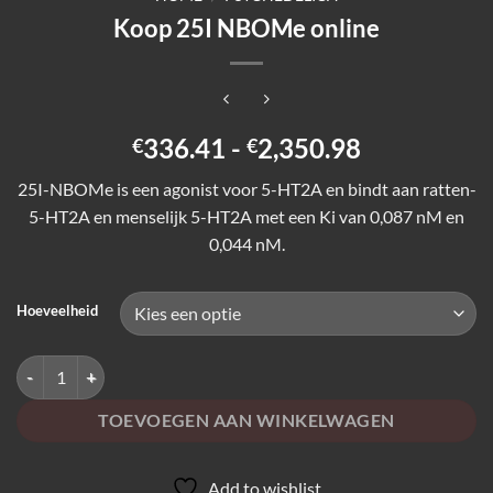
Koop 25I NBOMe online
Prijsklasse:
336.41
-
2,350.98
€
€
€336.41
25I-NBOMe is een agonist voor 5-HT2A en bindt aan ratten-
tot
5-HT2A en menselijk 5-HT2A met een Ki van 0,087 nM en
€2,350.98
0,044 nM.
Hoeveelheid
Koop 25I NBOMe online aantal
TOEVOEGEN AAN WINKELWAGEN
Add to wishlist