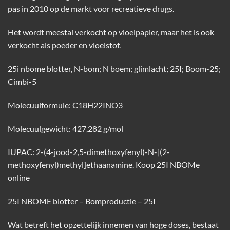
pas in 2010 op de markt voor recreatieve drugs.
Het wordt meestal verkocht op vloeipapier, maar het is ook
verkocht als poeder en vloeistof.
25i nbome blotter, N-bom; N boem; glimlacht; 25I; Boom-25;
Cimbi-5
Molecuulformule: C18H22INO3
Molecuulgewicht: 427,282 g/mol
IUPAC: 2-(4-jood-2,5-dimethoxyfenyl)-N-[(2-
methoxyfenyl)methyl]ethaanamine. Koop 25I NBOMe
online
25I NBOME blotter – Bomproductie – 25I
Wat betreft het opzettelijk innemen van hoge doses, bestaat