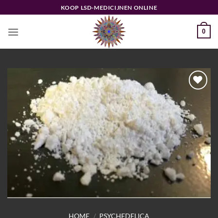
Ga
KOOP LSD-MEDICIJNEN ONLINE
naar
inhoud
0
Add to
wishlist
HOME
/
PSYCHEDELICA