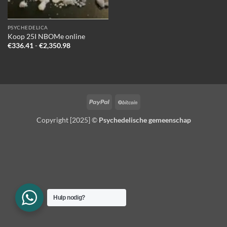
PSYCHEDELICA
Koop 25I NBOMe online
Prijsklasse:
€
336.41
-
€
2,350.98
€336.41
tot
€2,350.98
PayPal
BitCoin
Copyright [2025] ©
Psychedelische gemeenschap
Hulp nodig?