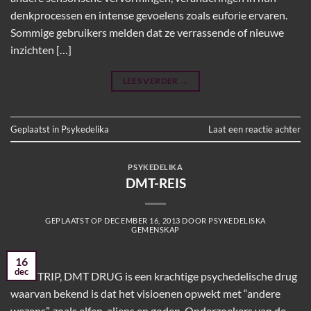
denkprocessen en intense gevoelens zoals euforie ervaren.
Sommige gebruikers melden dat ze verrassende of nieuwe
inzichten […]
LEES VERDER
→
Geplaatst in
Psykedelika
Laat een reactie achter
PSYKEDELIKA
DMT-REIS
GEPLAATST OP
DECEMBER 16, 2013
DOOR
PSYKEDELISKA
GEMENSKAP
16
dec
DMT TRIP, DMT DRUG is een krachtige psychedelische drug
waarvan bekend is dat het visioenen opwekt met “andere
wezens”, zoals elfen, aliens en goden. Onderzoekers van de