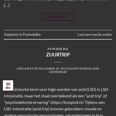
[…]
LEES VERDER
→
Geplaatst in
Psykedelika
Laat een reactie achter
PSYKEDELIKA
ZUURTRIP
GEPLAATST OP
DECEMBER 30, 2013
DOOR
PSYKEDELISKA
GEMENSKAP
30
dec
De technische term voor high worden van acid (LSD) is LSD-
intoxicatie, maar het staat ook bekend als een “acid trip” of
“psychedelische ervaring”. https://kooplsd.nl/ Tijdens een
LSD-intoxicatie (acid trip) kunnen gebruikers visuele en
andere sensorische vervormingen, veranderingen in hun