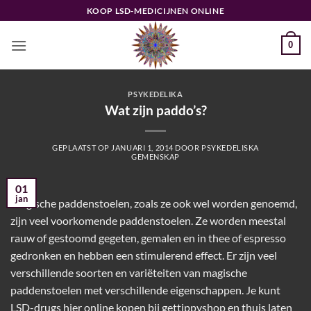
Ga
KOOP LSD-MEDICIJNEN ONLINE
naar
inhoud
0
PSYKEDELIKA
Wat zijn paddo’s?
GEPLAATST OP
JANUARI 1, 2014
DOOR
PSYKEDELISKA
GEMENSKAP
01
jan
Magische paddenstoelen, zoals ze ook wel worden genoemd,
zijn veel voorkomende paddenstoelen. Ze worden meestal
rauw of gestoomd gegeten, gemalen en in thee of espresso
gedronken en hebben een stimulerend effect. Er zijn veel
verschillende soorten en variëteiten van magische
paddenstoelen met verschillende eigenschappen. Je kunt
LSD-drugs hier online kopen bij gettippyshop en thuis laten