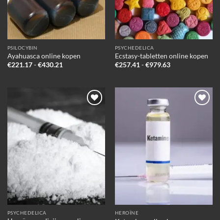
PSILOCYBIN
PSYCHEDELICA
Ayahuasca online kopen
Ecstasy-tabletten online kopen
Prijsklasse:
Prijsklasse:
€
221.17
-
€
430.21
€
257.41
-
€
979.63
€221.17
€257.41
tot
tot
€430.21
€979.63
Add to
Add to
wishlist
wishlist
PSYCHEDELICA
HEROÏNE