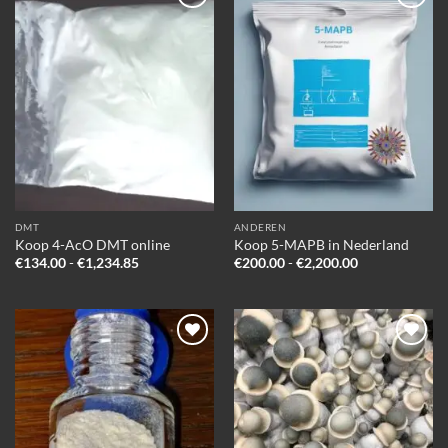
Add to
Add to
wishlist
wishlist
DMT
ANDEREN
Koop 4-AcO DMT online
Koop 5-MAPB in Nederland
Prijsklasse:
Prijsklasse:
€
134.00
-
€
1,234.85
€
200.00
-
€
2,200.00
€134.00
€200.00
tot
tot
€1,234.85
€2,200.00
Add to
Add to
wishlist
wishlist