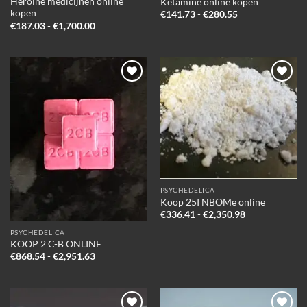
Heroïne medicijnen online
Ketamine online kopen
kopen
Prijsklasse:
€
141.73
-
€
280.55
€141.73
Prijsklasse:
€
187.03
-
€
1,700.00
tot
€187.03
€280.55
tot
€1,700.00
Add to
Add to
wishlist
wishlist
PSYCHEDELICA
Koop 25I NBOMe online
Prijsklasse:
€
336.41
-
€
2,350.98
€336.41
tot
PSYCHEDELICA
€2,350.98
KOOP 2 C-B ONLINE
Prijsklasse:
€
868.54
-
€
2,951.63
€868.54
tot
€2,951.63