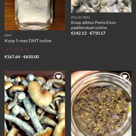
PSILOCYBIN
Koop albino Penis Envy-
paddenstoel online
Prijsklasse:
€
142.13
-
€
710.17
DMT
€142.13
Koop 5-meo DMT online
tot
€710.17
Gewaardeerd
Prijsklasse:
€
167.64
-
€
650.00
€167.64
5
uit 5
tot
€650.00
Add to
Add to
wishlist
wishlist