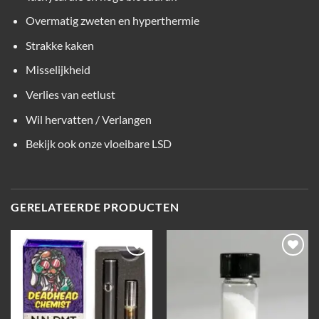
Overmatig zweten en hyperthermie
Strakke kaken
Misselijkheid
Verlies van eetlust
Wil hervatten / Verlangen
Bekijk ook onze vloeibare LSD
GERELATEERDE PRODUCTEN
Add to
Add to
wishlist
wishlist