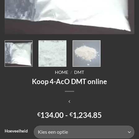
HOME
/
DMT
Koop 4-AcO DMT online
Prijsklasse:
134.00
-
1,234.85
€
€
€134.00
tot
Hoeveelheid
€1,234.85