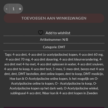
Koop 4-AcO DMT online aantal
TOEVOEGEN AAN WINKELWAGEN
Add to wishlist
Artikelnummer:
N/B
Categorie:
DMT
Tags:
4-aco dmt
,
4-aco dmt (o-acetylpsilocine) kopen
,
4-aco dmt 60 mg
,
4-aco dmt 70 mg
,
4-aco dmt dosering
,
4-aco dmt kleurverandering
,
4-
aco dmt met 4-ho-met
,
4-aco dmt oplossen in water
,
4-aco dmt snuiven
,
4-aco dmt te koop
,
4-aco dmt test
,
5-meo
,
5-meo-dmt
,
benzo met 4-aco
dmt
,
dmt
,
DMT bestellen
,
dmt online kopen
,
dmt te koop
,
DMT-medicijn
,
Hoe kan ik O-Acetylpsilocine online kopen
,
Is het mogelijk om O-
Acetylpsilocine online te kopen
,
O - Acetylpsilocine te koop
,
O-
Acetylpsilocine kopen op het dark web
,
O-Acetylpsilocine winkel
,
sublinguaal 4-aco dmt
,
Waar kan ik 4-aco dmt kopen in Zweden