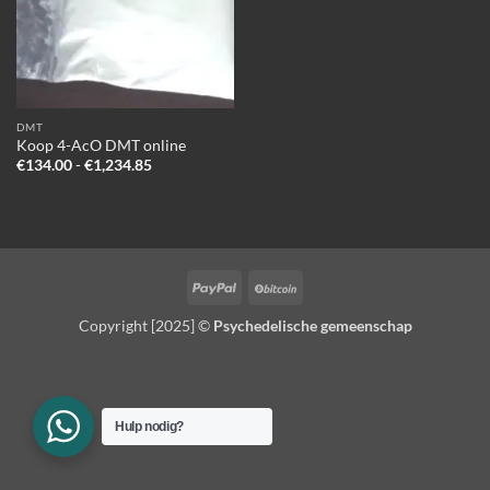
DMT
Koop 4-AcO DMT online
Prijsklasse:
€
134.00
-
€
1,234.85
€134.00
tot
€1,234.85
PayPal
BitCoin
Copyright [2025] ©
Psychedelische gemeenschap
Hulp nodig?