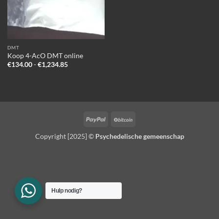
DMT
Koop 4-AcO DMT online
Prijsklasse:
€
134.00
-
€
1,234.85
€134.00
tot
€1,234.85
PayPal
BitCoin
Copyright [2025] ©
Psychedelische gemeenschap
Hulp nodig?