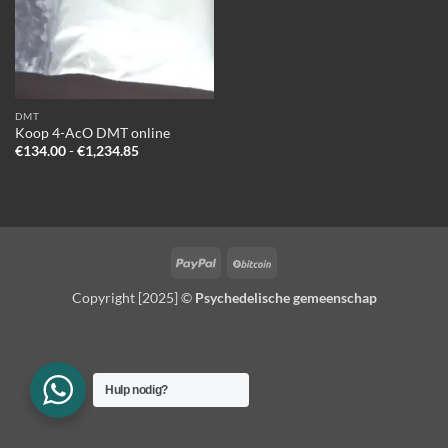
DMT
Koop 4-AcO DMT online
Prijsklasse:
€
134.00
-
€
1,234.85
€134.00
tot
€1,234.85
PayPal
BitCoin
Copyright [2025] ©
Psychedelische gemeenschap
Hulp nodig?