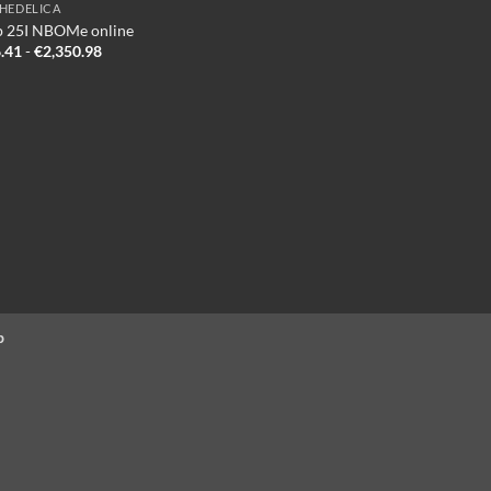
HEDELICA
 25I NBOMe online
Prijsklasse:
.41
-
€
2,350.98
€336.41
tot
€2,350.98
p