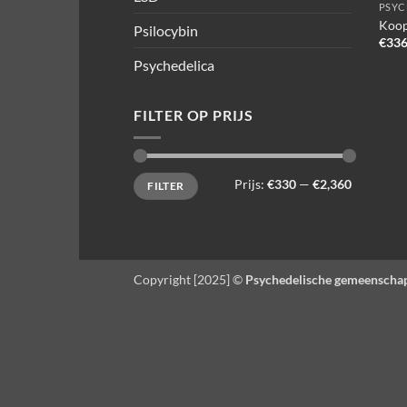
PSYC
Koop
Psilocybin
€
336
Psychedelica
FILTER OP PRIJS
Min.
Max.
Prijs:
€330
—
€2,360
FILTER
prijs
prijs
Copyright [2025] ©
Psychedelische gemeenscha