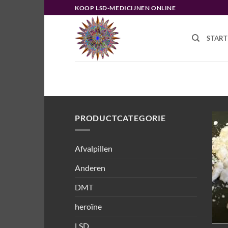
Ga
KOOP LSD-MEDICIJNEN ONLINE
naar
inhoud
START
HOME
/
PRODUCTEN GETAGGED “
PRODUCTCATEGORIE
Afvalpillen
Anderen
DMT
heroïne
LSD