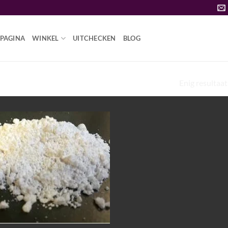
PAGINA
WINKEL
UITCHECKEN
BLOG
Enig resultaat
BFLY TWITCH”
Add to
wishlist