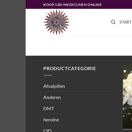
Ga
KOOP LSD-MEDICIJNEN ONLINE
naar
inhoud
START
HOME
/
PRODUCTEN GETAGGED “
PRODUCTCATEGORIE
Afvalpillen
Anderen
DMT
heroïne
LSD