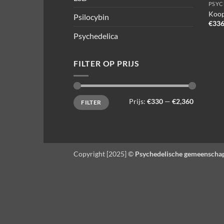
PSYC
Koop
Psilocybin
€
336
Psychedelica
FILTER OP PRIJS
Min.
Max.
Prijs:
€330
—
€2,360
FILTER
prijs
prijs
Copyright [2025] ©
Psychedelische gemeenscha