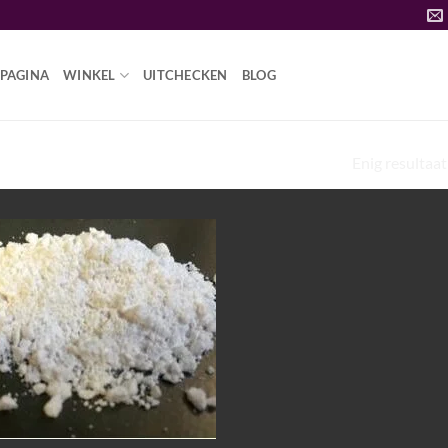
PAGINA
WINKEL
UITCHECKEN
BLOG
Enig resultaat
WAAR IS LSD VAN GEMAAKT”
Add to
wishlist