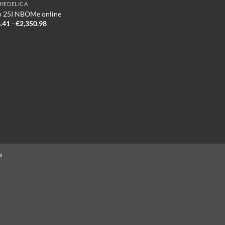
HEDELICA
 25I NBOMe online
Prijsklasse:
.41
-
€
2,350.98
€336.41
tot
€2,350.98
p