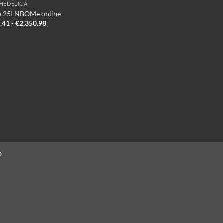
HEDELICA
 25I NBOMe online
Prijsklasse:
.41
-
€
2,350.98
€336.41
tot
€2,350.98
p