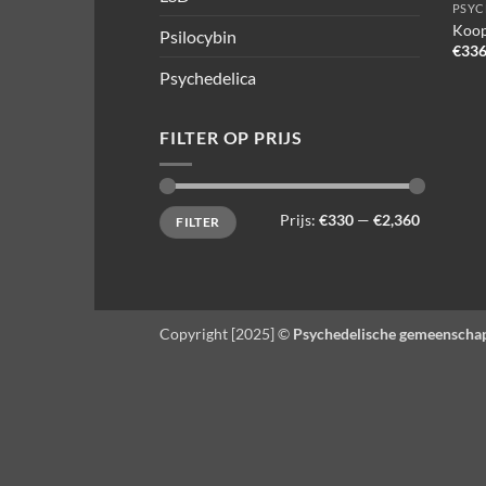
PSYC
Koop
Psilocybin
€
336
Psychedelica
FILTER OP PRIJS
Min.
Max.
Prijs:
€330
—
€2,360
FILTER
prijs
prijs
Copyright [2025] ©
Psychedelische gemeenscha