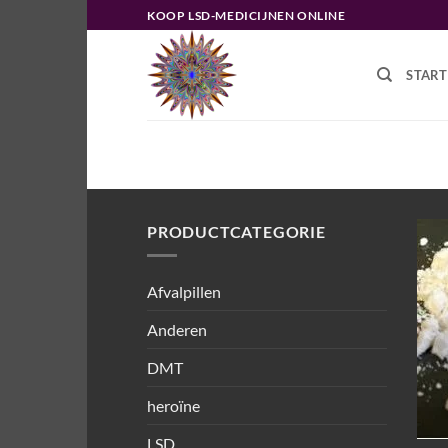
Ga
KOOP LSD-MEDICIJNEN ONLINE
naar
inhoud
START
HOME
/
PRODUCTEN GETAGGED 
PRODUCTCATEGORIE
Afvalpillen
Anderen
DMT
heroïne
LSD