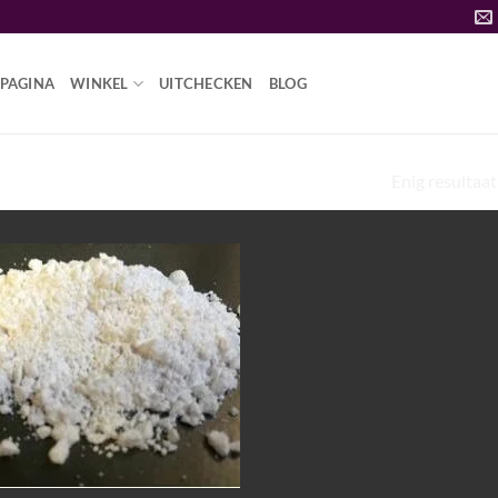
PAGINA
WINKEL
UITCHECKEN
BLOG
Enig resultaat
“NBOME DRUG”
Add to
wishlist