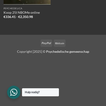
PSYCHEDELICA
Koop 25I NBOMe online
Prijsklasse:
€
336.41
-
€
2,350.98
€336.41
tot
€2,350.98
PayPal
BitCoin
Copyright [2025] ©
Psychedelische gemeenschap
Hulp nodig?