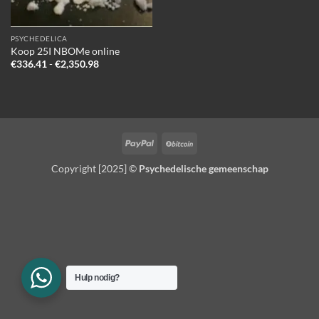
PSYCHEDELICA
Koop 25I NBOMe online
Prijsklasse:
€
336.41
-
€
2,350.98
€336.41
tot
€2,350.98
PayPal
BitCoin
Copyright [2025] ©
Psychedelische gemeenschap
Hulp nodig?