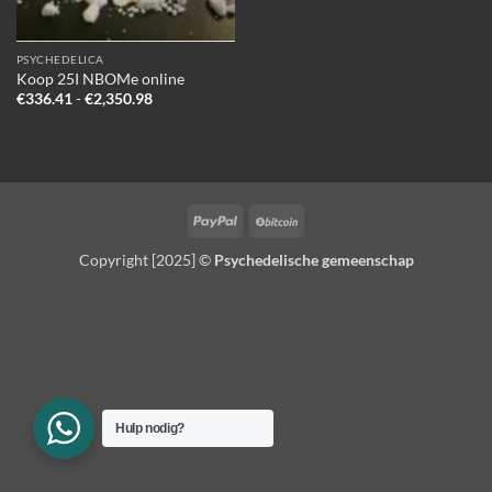
PSYCHEDELICA
Koop 25I NBOMe online
Prijsklasse:
€
336.41
-
€
2,350.98
€336.41
tot
€2,350.98
PayPal
BitCoin
Copyright [2025] ©
Psychedelische gemeenschap
Hulp nodig?