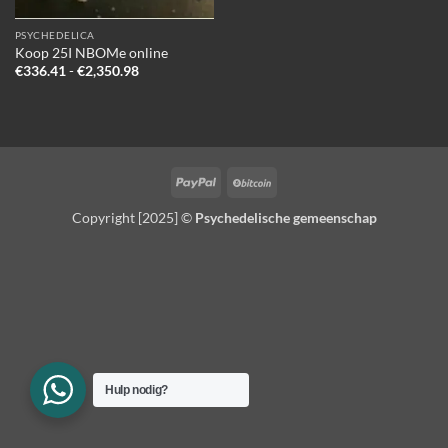
PSYCHEDELICA
Koop 25I NBOMe online
Prijsklasse:
€
336.41
-
€
2,350.98
€336.41
tot
€2,350.98
PayPal
BitCoin
Copyright [2025] ©
Psychedelische gemeenschap
Hulp nodig?