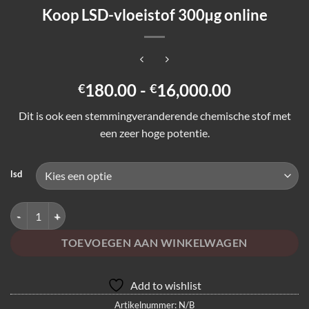
Koop LSD-vloeistof 300µg online
Prijsklasse
180.00
-
16,000.00
€
€
€180.00
Dit is ook een stemmingveranderende chemische stof met
tot
een zeer hoge potentie.
€16,000.0
lsd
Koop LSD-vloeistof 300µg online aantal
TOEVOEGEN AAN WINKELWAGEN
Add to wishlist
Artikelnummer:
N/B