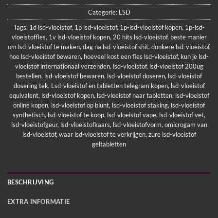
Categorie:
LSD
Tags:
1d lsd-vloeistof
,
1p lsd-vloeistof
,
1p-lsd-vloeistof kopen
,
1p-lsd-
vloeistoffles
,
1v lsd-vloeistof kopen
,
20 hits lsd-vloeistof
,
beste manier
om lsd-vloeistof te maken
,
dag na lsd-vloeistof shit
,
donkere lsd-vloeistof
,
hoe lsd-vloeistof bewaren
,
hoeveel kost een fles lsd-vloeistof
,
kun je lsd-
vloeistof internationaal verzenden
,
lsd-vloeistof
,
lsd-vloeistof 200ug
bestellen
,
lsd-vloeistof bewaren
,
lsd-vloeistof doseren
,
lsd-vloeistof
dosering tek
,
Lsd-vloeistof en tabletten telegram kopen
,
lsd-vloeistof
equivalent
,
lsd-vloeistof kopen
,
lsd-vloeistof naar tabletten
,
lsd-vloeistof
online kopen
,
lsd-vloeistof op blunt
,
lsd-vloeistof staking
,
lsd-vloeistof
synthetisch
,
lsd-vloeistof te koop
,
lsd-vloeistof vape
,
lsd-vloeistof vet
,
lsd-vloeistofgeur
,
lsd-vloeistofkaars
,
lsd-vloeistofvorm
,
omicrogam van
lsd-vloeistof
,
waar lsd-vloeistof te verkrijgen
,
zure lsd-vloeistof
geltabletten
BESCHRIJVING
EXTRA INFORMATIE