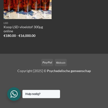
LSD
Koop LSD-vloeistof 300µg
online
Prijsklasse:
€
180.00
-
€
16,000.00
€180.00
tot
€16,000.00
PayPal
BitCoin
Copyright [2025] ©
Psychedelische gemeenschap
Hulp nodig?