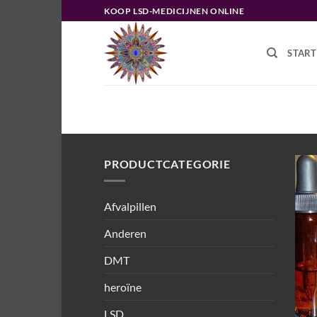
Ga
KOOP LSD-MEDICIJNEN ONLINE
naar
inhoud
START
HOME
/
PRODUCTEN GETAGGED “K
INTERNATIONAAL VERZENDEN”
PRODUCTCATEGORIE
Afvalpillen
Anderen
DMT
heroïne
LSD