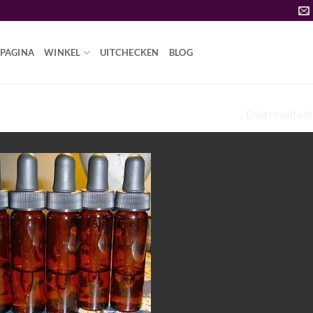
PAGINA
WINKEL
UITCHECKEN
BLOG
UN JE LSD-VLOEISTOF
Enig resultaat
Add to
wishlist