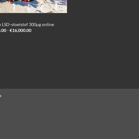
 LSD-vloeistof 300µg online
Prijsklasse:
.00
-
€
16,000.00
€180.00
tot
€16,000.00
p