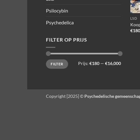
Psilocybin
LSD
Psychedelica
Koop
€
180
FILTER OP PRIJS
Min.
Max.
Prijs:
€180
—
€16,000
FILTER
prijs
prijs
Copyright [2025] ©
Psychedelische gemeenscha