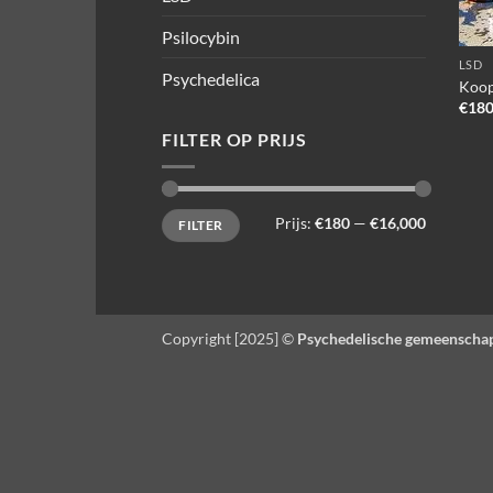
Psilocybin
LSD
Psychedelica
Koop
€
180
FILTER OP PRIJS
Min.
Max.
Prijs:
€180
—
€16,000
FILTER
prijs
prijs
Copyright [2025] ©
Psychedelische gemeenscha