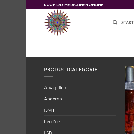
Ga
KOOP LSD-MEDICIJNEN ONLINE
naar
inhoud
START
HOME
/
PRODUCTEN GETAGGED “L
PRODUCTCATEGORIE
Afvalpillen
Anderen
DMT
heroïne
LSD