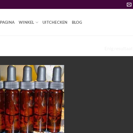
PAGINA
WINKEL
UITCHECKEN
BLOG
Enig resultaat
SD-VLOEISTOF STAKING”
Add to
wishlist