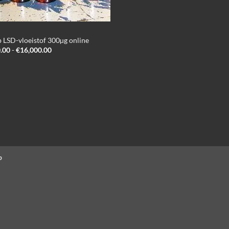
 LSD-vloeistof 300µg online
Prijsklasse:
.00
-
€
16,000.00
€180.00
tot
€16,000.00
p