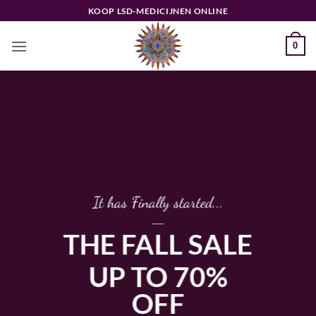
Ga
KOOP LSD-MEDICIJNEN ONLINE
naar
inhoud
0
It has Finally started...
____
THE FALL SALE
UP TO 70%
OFF