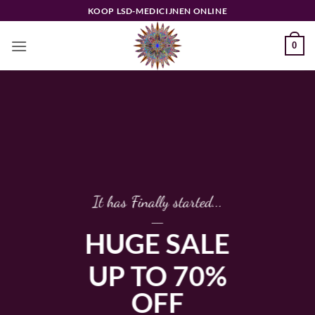
Ga
KOOP LSD-MEDICIJNEN ONLINE
naar
inhoud
0
It has Finally started...
____
HUGE SALE
UP TO 70%
OFF