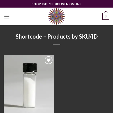
Ga
KOOP LSD-MEDICIJNEN ONLINE
naar
inhoud
0
Shortcode – Products by SKU/ID
Add to
wishlist