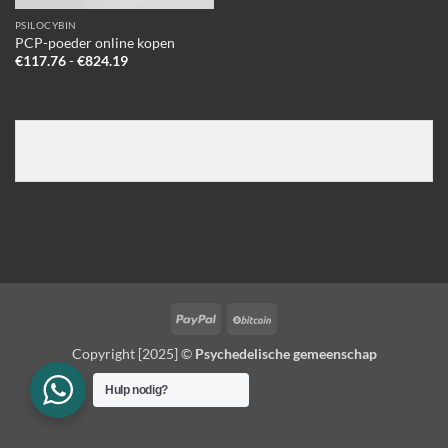
PSILOCYBIN
PCP-poeder online kopen
Prijsklasse:
€
117.76
-
€
824.19
€117.76
tot
€824.19
PayPal
BitCoin
Copyright [2025] ©
Psychedelische gemeenschap
Hulp nodig?