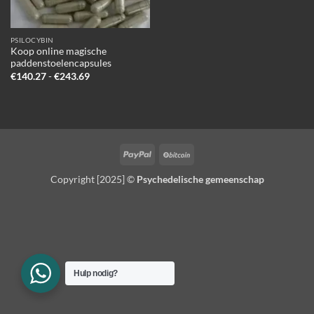
PSILOCYBIN
Koop online magische
paddenstoelencapsules
Prijsklasse:
€
140.27
-
€
243.69
€140.27
tot
€243.69
PayPal
BitCoin
Copyright [2025] ©
Psychedelische gemeenschap
Hulp nodig?