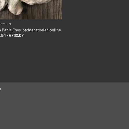
OCYBIN
 Penis Envy-paddenstoelen online
Prijsklasse:
.84
-
€
730.07
€130.84
tot
€730.07
p