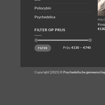
Psilocybin
Psychedelica
PSIL
Koop
€
130
FILTER OP PRIJS
Min.
Max.
Prijs:
€130
—
€740
FILTER
prijs
prijs
Copyright [2025] ©
Psychedelische gemeenscha