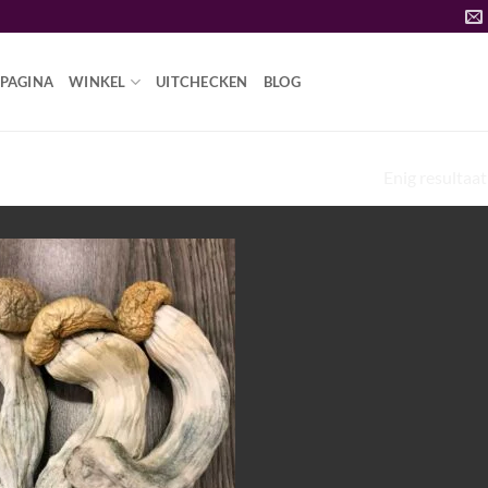
PAGINA
WINKEL
UITCHECKEN
BLOG
Enig resultaat
WITTE PENISNIJDZWAM”
Add to
wishlist