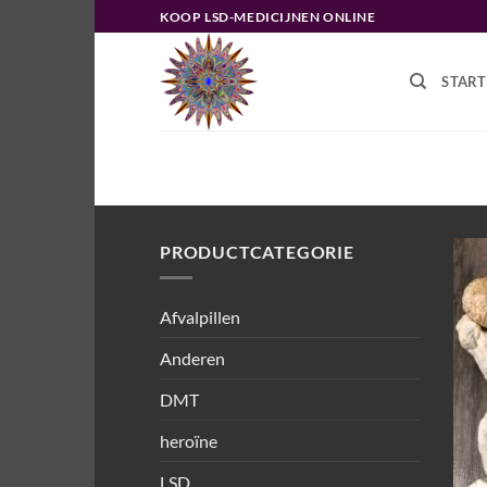
Ga
KOOP LSD-MEDICIJNEN ONLINE
naar
inhoud
START
HOME
/
PRODUCTEN GETAGGED “
PRODUCTCATEGORIE
Afvalpillen
Anderen
DMT
heroïne
LSD