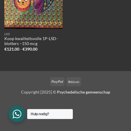
LSD
Koop kwaliteitsvolle 1P-LSD-
blotters –150 mcg
Prijsklasse:
€
121.00
-
€
390.00
€121.00
tot
€390.00
PayPal
BitCoin
Copyright [2025] ©
Psychedelische gemeenschap
Hulp nodig?