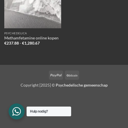
PSYCHEDELICA
Methamfetamine online kopen
Prijsklasse:
€
237.88
-
€
1,280.67
€237.88
tot
€1,280.67
PayPal
BitCoin
Copyright [2025] ©
Psychedelische gemeenschap
Hulp nodig?