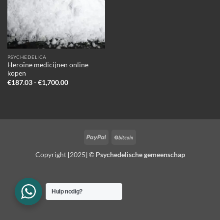
PSYCHEDELICA
Heroïne medicijnen online
kopen
Prijsklasse:
€
187.03
-
€
1,700.00
€187.03
tot
€1,700.00
PayPal
BitCoin
Copyright [2025] ©
Psychedelische gemeenschap
Hulp nodig?