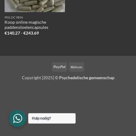
PSILOCYBIN
Koop online magische
paddenstoelencapsules
Prijsklasse:
€
140.27
-
€
243.69
€140.27
tot
€243.69
PayPal
BitCoin
Copyright [2025] ©
Psychedelische gemeenschap
Hulp nodig?