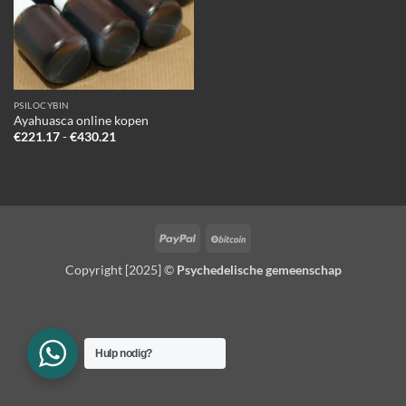
PSILOCYBIN
Ayahuasca online kopen
Prijsklasse:
€
221.17
-
€
430.21
€221.17
tot
€430.21
PayPal
BitCoin
Copyright [2025] ©
Psychedelische gemeenschap
Hulp nodig?