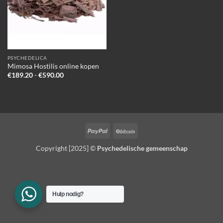
PSYCHEDELICA
Mimosa Hostilis online kopen
Prijsklasse:
€
189.20
-
€
590.00
€189.20
tot
€590.00
PayPal
BitCoin
Copyright [2025] ©
Psychedelische gemeenschap
Hulp nodig?