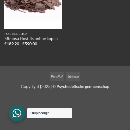
PSYCHEDELICA
Mimosa Hostilis online kopen
Prijsklasse:
€
189.20
-
€
590.00
€189.20
tot
€590.00
PayPal
BitCoin
Copyright [2025] ©
Psychedelische gemeenschap
Hulp nodig?