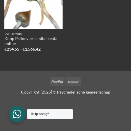
PSILOCYBIN
Koop Psilocybe semilanceata
online
Prijsklasse:
€
234.55
-
€
1,566.42
€234.55
tot
€1,566.42
PayPal
BitCoin
Copyright [2025] ©
Psychedelische gemeenschap
Hulp nodig?