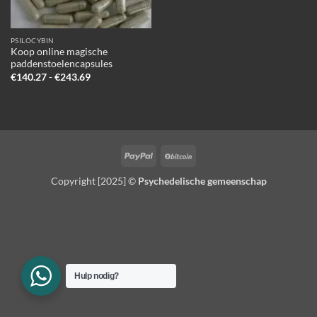
PSILOCYBIN
Koop online magische
paddenstoelencapsules
Prijsklasse:
€
140.27
-
€
243.69
€140.27
tot
€243.69
PayPal
BitCoin
Copyright [2025] ©
Psychedelische gemeenschap
Hulp nodig?