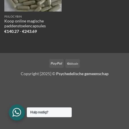
PSILOCYBIN
Koop online magische
paddenstoelencapsules
Prijsklasse:
€
140.27
-
€
243.69
€140.27
tot
€243.69
PayPal
BitCoin
Copyright [2025] ©
Psychedelische gemeenschap
Hulp nodig?