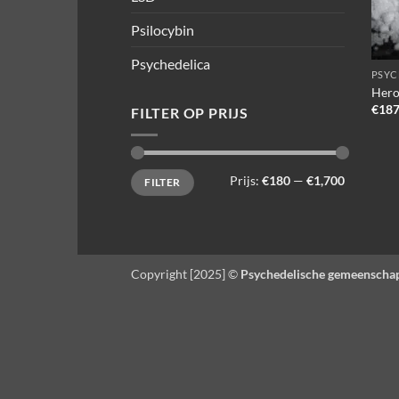
Psilocybin
Psychedelica
PSYC
Hero
€
187
FILTER OP PRIJS
Min.
Max.
Prijs:
€180
—
€1,700
FILTER
prijs
prijs
Copyright [2025] ©
Psychedelische gemeenscha