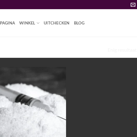
PAGINA
WINKEL
UITCHECKEN
BLOG
Enig resultaat
VLOEIBARE HEROÏNE”
Add to
wishlist