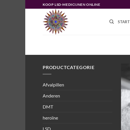
Ga
KOOP LSD-MEDICIJNEN ONLINE
naar
inhoud
START
HOME
/
PRODUCTEN GETAGGED “
PRODUCTCATEGORIE
Afvalpillen
Anderen
DMT
heroïne
LSD