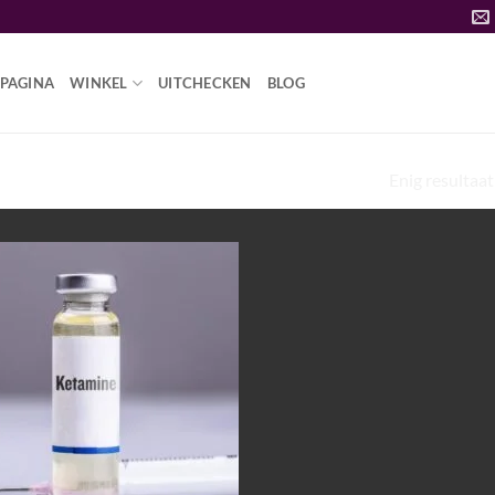
PAGINA
WINKEL
UITCHECKEN
BLOG
Enig resultaat
ITAMINE K TE KOOP”
Add to
wishlist