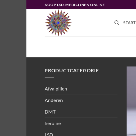
Ga
KOOP LSD-MEDICIJNEN ONLINE
naar
inhoud
START
HOME
/
PRODUCTEN GETAGGED “V
PRODUCTCATEGORIE
Afvalpillen
Anderen
DMT
heroïne
LSD