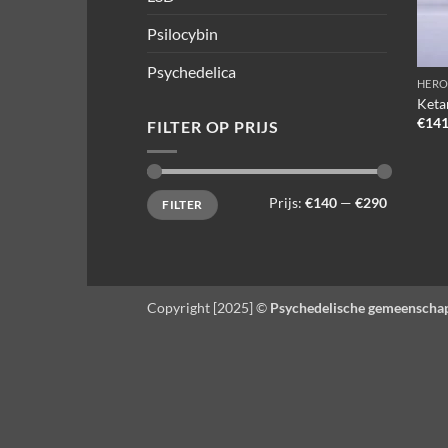
Psilocybin
Psychedelica
HERO
Keta
€
141
FILTER OP PRIJS
Min.
Max.
Prijs:
€140
—
€290
FILTER
prijs
prijs
Copyright [2025] ©
Psychedelische gemeenscha