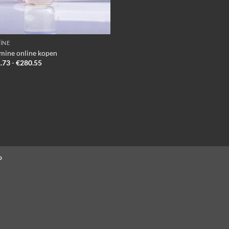
ÏNE
mine online kopen
Prijsklasse:
.73
-
€
280.55
€141.73
tot
€280.55
p