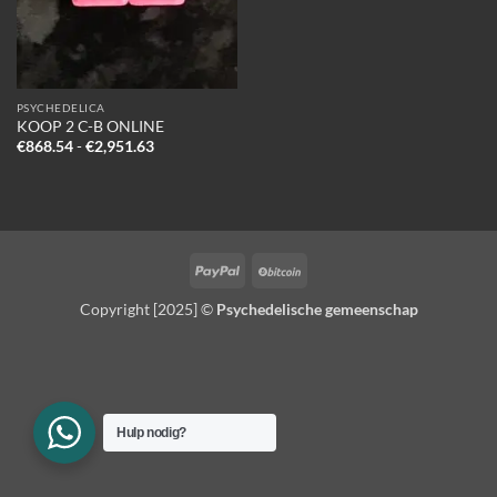
PSYCHEDELICA
KOOP 2 C-B ONLINE
Prijsklasse:
€
868.54
-
€
2,951.63
€868.54
tot
€2,951.63
PayPal
BitCoin
Copyright [2025] ©
Psychedelische gemeenschap
Hulp nodig?