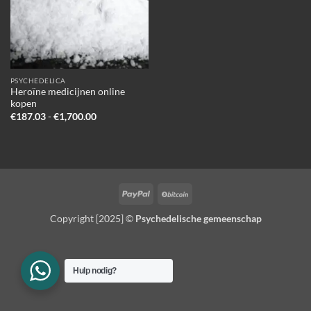
PSYCHEDELICA
Heroïne medicijnen online
kopen
Prijsklasse:
€
187.03
-
€
1,700.00
€187.03
tot
€1,700.00
PayPal
BitCoin
Copyright [2025] ©
Psychedelische gemeenschap
Hulp nodig?