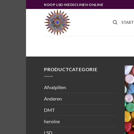
Ga
KOOP LSD-MEDICIJNEN ONLINE
naar
inhoud
START
HOME
/
PRODUCTEN GETAGGED “
PRODUCTCATEGORIE
Afvalpillen
Anderen
DMT
heroïne
LSD