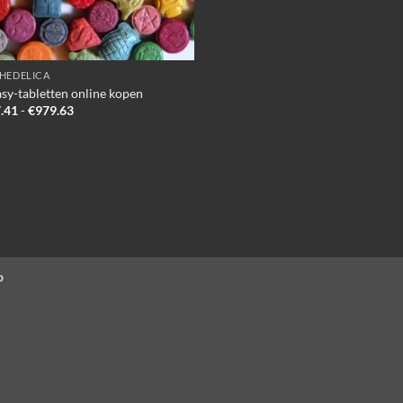
HEDELICA
asy-tabletten online kopen
Prijsklasse:
.41
-
€
979.63
€257.41
tot
€979.63
p