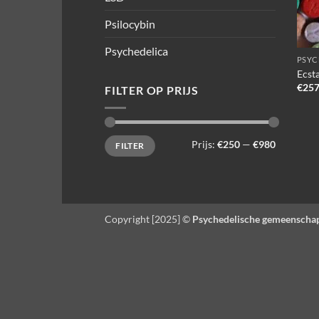
Psilocybin
Psychedelica
PSYC
Ecst
€
257
FILTER OP PRIJS
Min.
Max.
Prijs:
€250
—
€980
FILTER
prijs
prijs
Copyright [2025] ©
Psychedelische gemeenscha