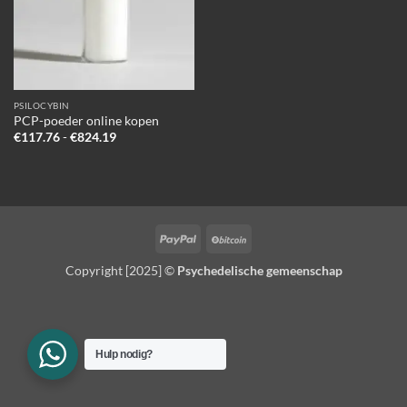
PSILOCYBIN
PCP-poeder online kopen
Prijsklasse:
€
117.76
-
€
824.19
€117.76
tot
€824.19
PayPal
BitCoin
Copyright [2025] ©
Psychedelische gemeenschap
Hulp nodig?