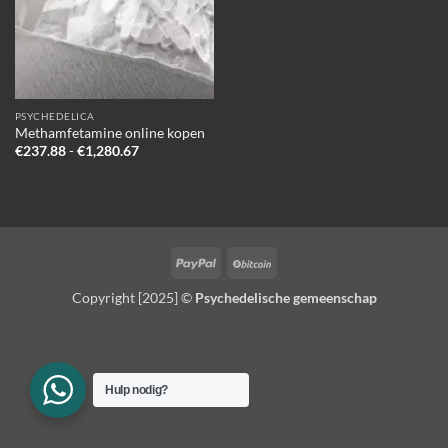
PSYCHEDELICA
Methamfetamine online kopen
Prijsklasse:
€
237.88
-
€
1,280.67
€237.88
tot
€1,280.67
PayPal
BitCoin
Copyright [2025] ©
Psychedelische gemeenschap
Hulp nodig?