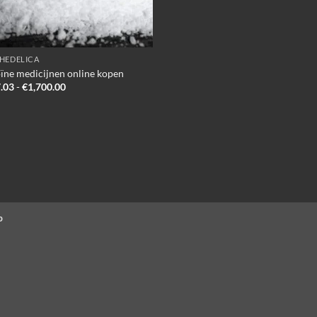
HEDELICA
ïne medicijnen online kopen
Prijsklasse:
.03
-
€
1,700.00
€187.03
tot
€1,700.00
p