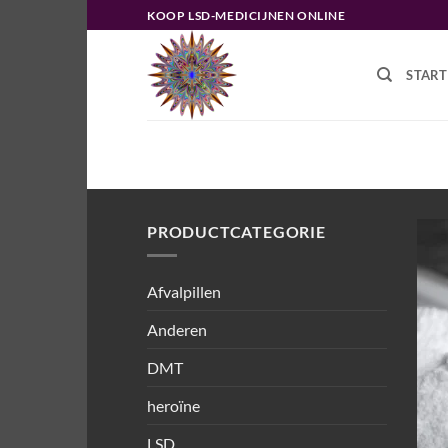
Ga
KOOP LSD-MEDICIJNEN ONLINE
naar
inhoud
START
HOME
/
PRODUCTEN GETAGGED “R
PRODUCTCATEGORIE
Afvalpillen
Anderen
DMT
heroïne
LSD