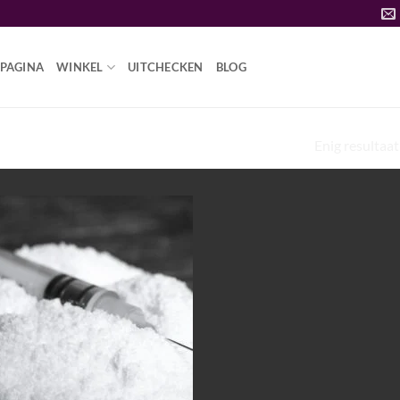
PAGINA
WINKEL
UITCHECKEN
BLOG
Enig resultaat
OZE HEROÏNE TE KOOP”
Add to
wishlist