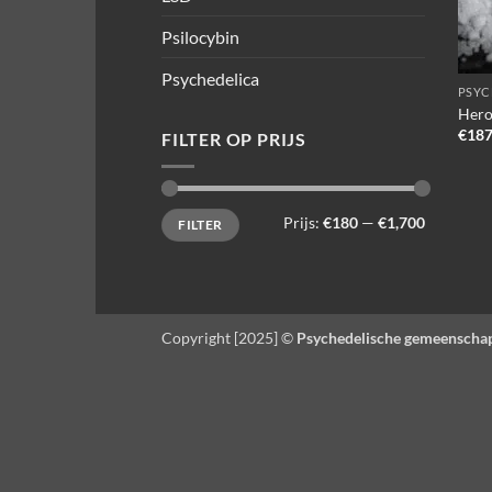
Psilocybin
Psychedelica
PSYC
Hero
€
187
FILTER OP PRIJS
Min.
Max.
Prijs:
€180
—
€1,700
FILTER
prijs
prijs
Copyright [2025] ©
Psychedelische gemeenscha