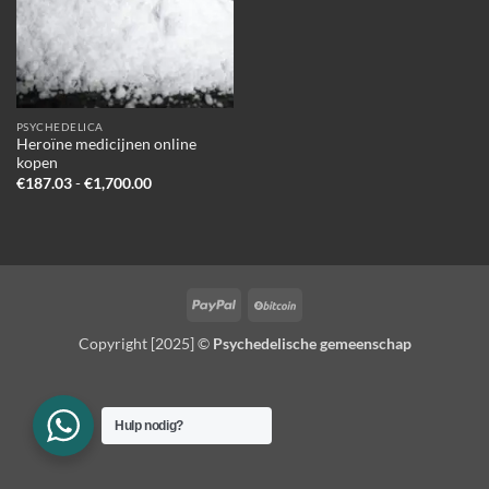
PSYCHEDELICA
Heroïne medicijnen online
kopen
Prijsklasse:
€
187.03
-
€
1,700.00
€187.03
tot
€1,700.00
PayPal
BitCoin
Copyright [2025] ©
Psychedelische gemeenschap
Hulp nodig?