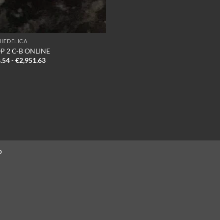
HEDELICA
P 2 C-B ONLINE
Prijsklasse:
.54
-
€
2,951.63
€868.54
tot
€2,951.63
p