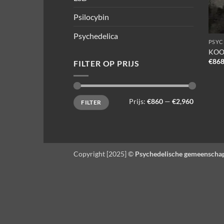
Psilocybin
Psychedelica
PSYC
KOO
€
868
FILTER OP PRIJS
Min.
Max.
Prijs:
€860
—
€2,960
FILTER
prijs
prijs
Copyright [2025] ©
Psychedelische gemeenscha