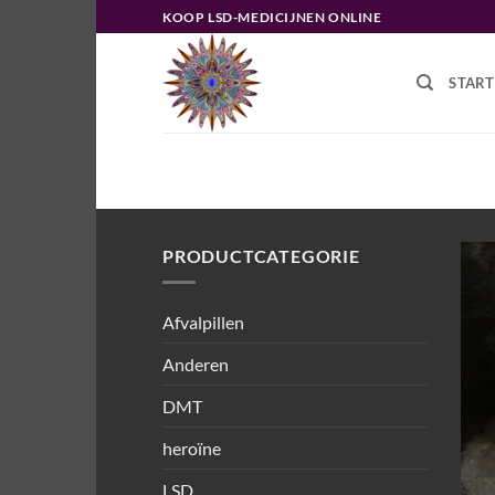
Ga
KOOP LSD-MEDICIJNEN ONLINE
naar
inhoud
START
HOME
/
PRODUCTEN GETAGGED “#
PRODUCTCATEGORIE
Afvalpillen
Anderen
DMT
heroïne
LSD