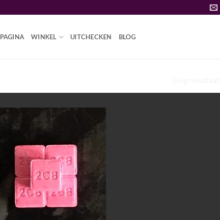
PAGINA
WINKEL
UITCHECKEN
BLOG
Enig resultaat
PSYFI”
Add to
wishlist