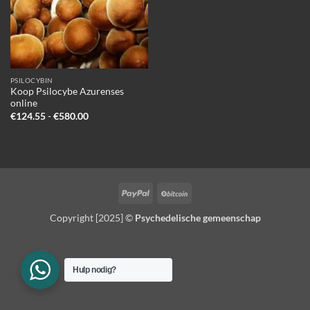
PSILOCYBIN
Koop Psilocybe Azurenses
online
Prijsklasse:
€
124.55
-
€
580.00
€124.55
tot
€580.00
PayPal
BitCoin
Copyright [2025] ©
Psychedelische gemeenschap
Hulp nodig?