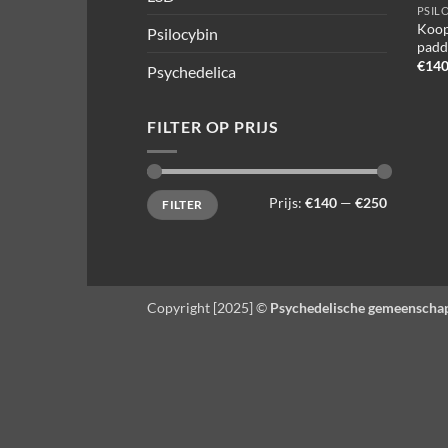
PSIL
Koop
Psilocybin
padd
€
140
Psychedelica
FILTER OP PRIJS
Min.
Max.
Prijs:
€140
—
€250
FILTER
prijs
prijs
Copyright [2025] ©
Psychedelische gemeenscha