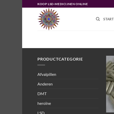
Ga
KOOP LSD-MEDICIJNEN ONLINE
naar
inhoud
START
HOME
/
PRODUCTEN GETAGGED “P
PRODUCTCATEGORIE
Afvalpillen
Anderen
DMT
heroïne
LSD