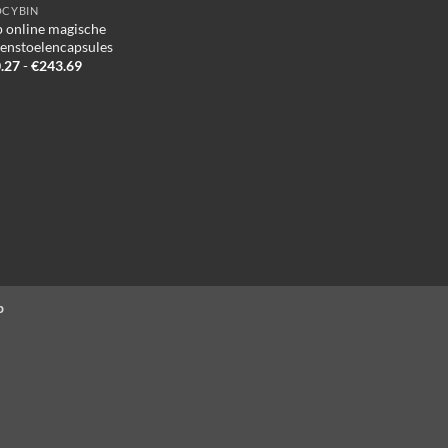
OCYBIN
 online magische
enstoelencapsules
Prijsklasse:
.27
-
€
243.69
€140.27
tot
€243.69
p