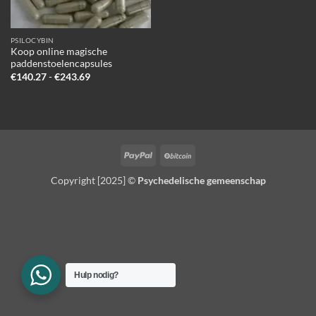
PSILOCYBIN
Koop online magische
paddenstoelencapsules
Prijsklasse:
€
140.27
-
€
243.69
€140.27
tot
€243.69
PayPal
BitCoin
Copyright [2025] ©
Psychedelische gemeenschap
Hulp nodig?