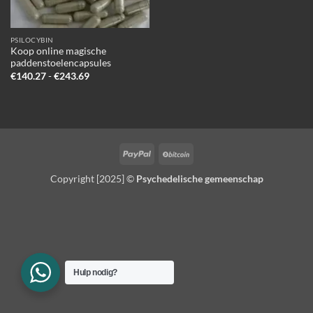
PSILOCYBIN
Koop online magische
paddenstoelencapsules
Prijsklasse:
€
140.27
-
€
243.69
€140.27
tot
€243.69
PayPal
BitCoin
Copyright [2025] ©
Psychedelische gemeenschap
Hulp nodig?