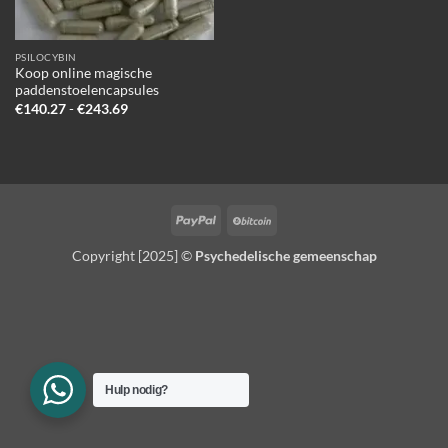
PSILOCYBIN
Koop online magische
paddenstoelencapsules
Prijsklasse:
€
140.27
-
€
243.69
€140.27
tot
€243.69
PayPal
BitCoin
Copyright [2025] ©
Psychedelische gemeenschap
Hulp nodig?