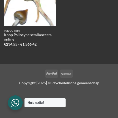
PSILOCYBIN
Koop Psilocybe semilanceata
online
Prijsklasse:
€
234.55
-
€
1,566.42
€234.55
tot
€1,566.42
PayPal
BitCoin
Copyright [2025] ©
Psychedelische gemeenschap
Hulp nodig?